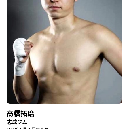
高橋拓磨
志成ジム