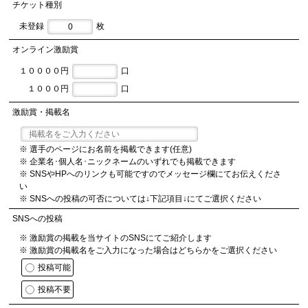
チケット種別
未登録
枚
オンライン激励賞
１００００円
口
１０００円
口
激励賞・掲載名
※ 選手のページにお名前を掲載できます(任意)
※ 企業名･個人名･ニックネームのいずれでも掲載できます
※ SNSやHPへのリンクも可能ですのでメッセージ欄にてお伝えくださ
い
※ SNSへの投稿の可否については↓下記項目↓にてご選択ください
SNSへの投稿
※ 激励賞の掲載を当サイトのSNSにてご紹介します
※ 激励賞の掲載名をご入力になった場合はどちらかをご選択ください
投稿可能
投稿不要